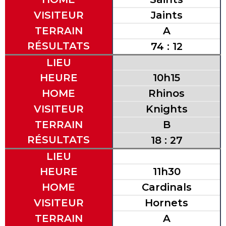
VISITEUR
Jaints
TERRAIN
A
RÉSULTATS
74 : 12
LIEU
HEURE
10h15
HOME
Rhinos
VISITEUR
Knights
TERRAIN
B
RÉSULTATS
18 : 27
LIEU
HEURE
11h30
HOME
Cardinals
VISITEUR
Hornets
TERRAIN
A