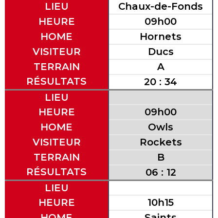
LIEU
Chaux-de-Fonds
HEURE
09h00
HOME
Hornets
VISITEUR
Ducs
TERRAIN
A
RÉSULTATS
20 : 34
LIEU
HEURE
09h00
HOME
Owls
VISITEUR
Rockets
TERRAIN
B
RÉSULTATS
06 : 12
LIEU
HEURE
10h15
HOME
Saints