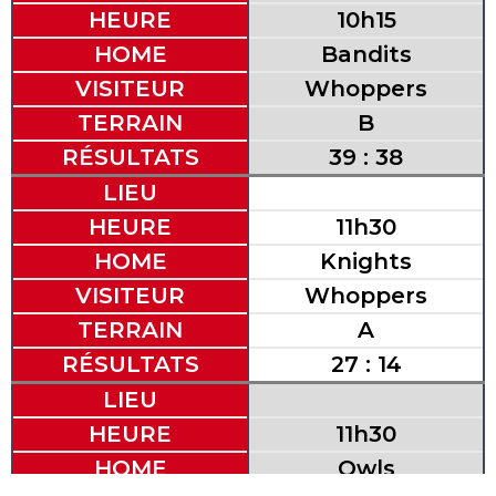
HEURE
10h15
HOME
Bandits
VISITEUR
Whoppers
TERRAIN
B
RÉSULTATS
39 : 38
LIEU
HEURE
11h30
HOME
Knights
VISITEUR
Whoppers
TERRAIN
A
RÉSULTATS
27 : 14
LIEU
HEURE
11h30
HOME
Owls