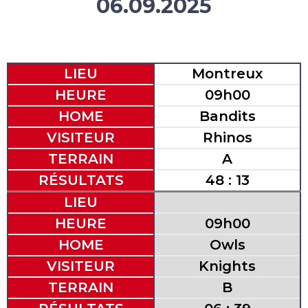
06.09.2025
LIEU
Montreux
HEURE
09h00
HOME
Bandits
VISITEUR
Rhinos
TERRAIN
A
RÉSULTATS
48 : 13
LIEU
HEURE
09h00
HOME
Owls
VISITEUR
Knights
TERRAIN
B